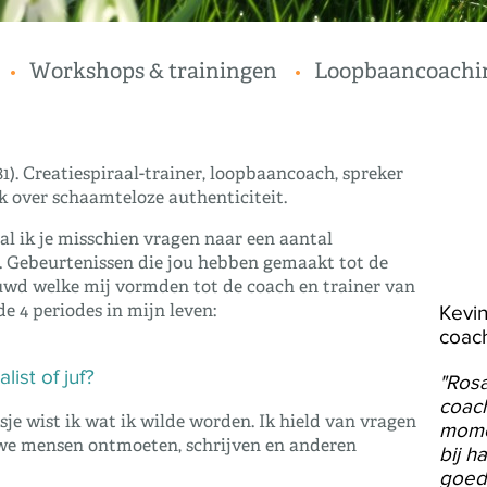
Workshops & trainingen
Loopbaancoachi
1). Creatiespiraal-trainer, loopbaancoach, spreker
 over schaamteloze authenticiteit.
l ik je misschien vragen naar een aantal
. Gebeurtenissen die jou hebben gemaakt tot de
ieuwd welke mij vormden tot de coach en trainer van
Kevin
e 4 periodes in mijn leven:
coach
alist of juf?
"Rosa
coach
sje wist ik wat ik wilde worden. Ik hield van vragen
mome
uwe mensen ontmoeten, schrijven en anderen
bij h
goed