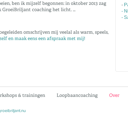
oeien, ben ik mijzelf begonnen: in oktober 2013 zag
-
P
 GroeiBriljant coaching het licht. ...
- 
- S
egeleiden omschrijven mij veelal als warm, speels,
zelf en maak eens een afspraak met mij!
kshops & trainingen
Loopbaancoaching
Over
roeibriljant.nu