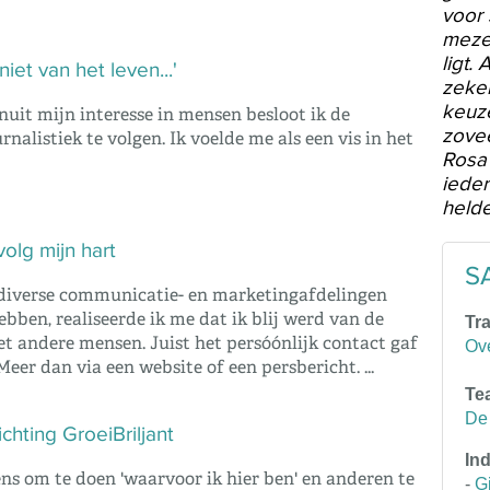
voor 
mezel
ligt.
niet van het leven...'
zeker
keuze
uit mijn interesse in mensen besloot ik de
zovee
rnalistiek te volgen. Ik voelde me als een vis in het
Rosa
ieder
helde
 volg mijn hart
S
 diverse communicatie- en marketingafdelingen
ebben, realiseerde ik me dat ik blij werd van de
Tr
et andere mensen. Juist het persóónlijk contact gaf
Ov
Meer dan via een website of een persbericht. ...
Te
De 
ichting GroeiBriljant
Ind
ns om te doen 'waarvoor ik hier ben' en anderen te
-
G